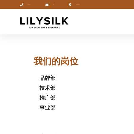
025-52129289
hr@lilysilk.cn
南京江宁区徽商大厦7层
我们的岗位
品牌部
技术部
推广部
事业部